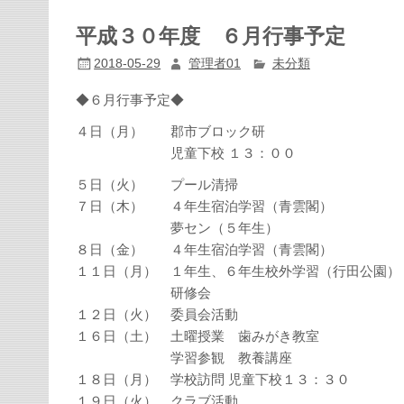
平成３０年度 ６月行事予定
2018-05-29
管理者01
未分類
◆６月行事予定◆
４日（月）
郡市ブロック研
児童下校 １３：００
５日（火） プール清掃
７日（木） ４年生宿泊学習（青雲閣）
夢セン（５年生）
８日（金） ４年生宿泊学習（青雲閣）
１１日（月） １年生、６年生校外学習（行田公園）
研修会
１２日（火） 委員会活動
１６日（土） 土曜授業 歯みがき教室
学習参観 教養講座
１８日（月） 学校訪問 児童下校１３：３０
１９日（火） クラブ活動