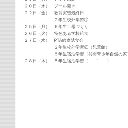
２０日（水） プール開き
２２日（金） 教育実習最終日
２年生校外学習①
２５日（月） ６年生土器づくり
２６日（火） 特色ある学校給食
２７日（水） PTA給食試食会
２年生校外学習②（児童館）
５年生宿泊学習（呉羽青少年自然の家
２８日（木） ５年生宿泊学習（ ” ）