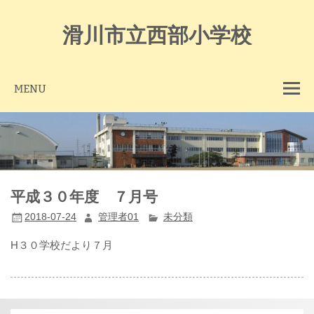
Skip
to
content
滑川市立西部小学校
MENU
平成３０年度 ７月号
2018-07-24
管理者01
未分類
H３０学校だより７月