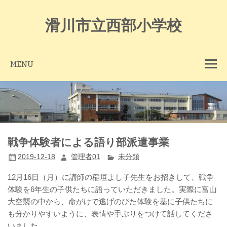
Skip
to
content
滑川市立西部小学校
MENU
戦争体験者による語り部派遣事業
2019-12-18
管理者01
未分類
12月16日（月）に講師の稲垣よし子先生をお招きして、戦争
体験を6年生の子供たちに語っていただきました。実際に富山
大空襲の中から、命がけで逃げのびた体験を基に子供たちに
も分かりやすいように、表情や手ぶりをつけて話してくださ
いました。