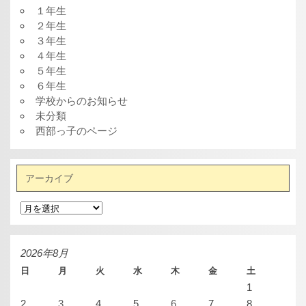
１年生
２年生
３年生
４年生
５年生
６年生
学校からのお知らせ
未分類
西部っ子のページ
アーカイブ
ア
ー
カ
イ
ブ
2026年8月
日
月
火
水
木
金
土
1
2
3
4
5
6
7
8