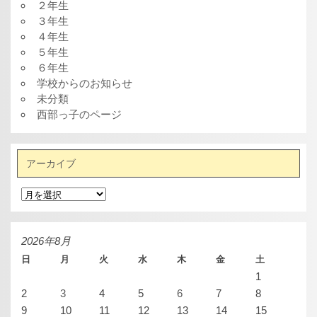
２年生
３年生
４年生
５年生
６年生
学校からのお知らせ
未分類
西部っ子のページ
アーカイブ
ア
ー
カ
イ
ブ
2026年8月
日
月
火
水
木
金
土
1
2
3
4
5
6
7
8
9
10
11
12
13
14
15