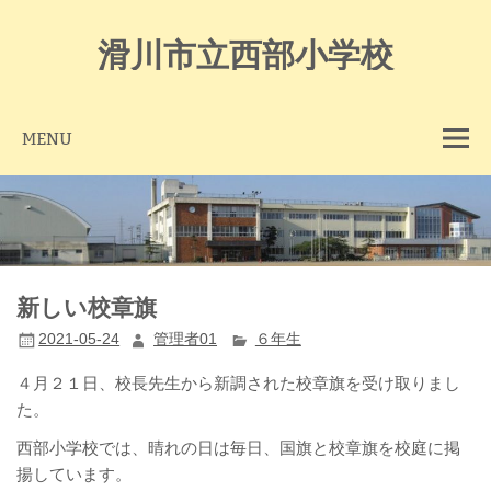
Skip
to
content
滑川市立西部小学校
MENU
新しい校章旗
2021-05-24
管理者01
６年生
４月２１日、校長先生から新調された校章旗を受け取りまし
た。
西部小学校では、晴れの日は毎日、国旗と校章旗を校庭に掲
揚しています。