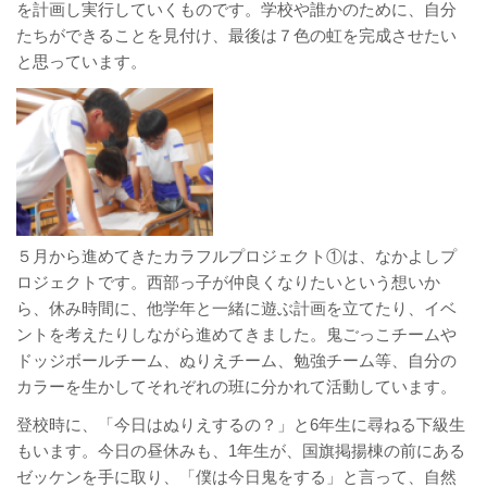
を計画し実行
していくものです。学校や誰かのために、
自分
たちができることを見付け、最後は７色の虹を完成させたい
と
思っています。
５月から進めてきたカラフルプロジェクト①は、なかよしプ
ロジェ
クトです。西部っ子が仲良くなりたいという想いか
ら、
休み時間に、他学年と一緒に遊ぶ計画を立てたり、イベ
ントを考え
たりしながら進めてきました。鬼ごっこチームや
ドッジボールチー
ム、ぬりえチーム、勉強チーム等、自分の
カラーを生かしてそれぞ
れの班に分かれて活動しています。
登校時に、「
今日はぬりえするの？」と6年生に尋ねる下級生
もいます。
今日の昼休みも、1年生が、国旗掲揚棟の前にある
ゼッケンを手に
取り、「僕は今日鬼をする」と言って、
自然