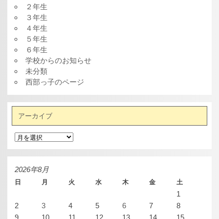
２年生
３年生
４年生
５年生
６年生
学校からのお知らせ
未分類
西部っ子のページ
アーカイブ
ア
ー
カ
イ
ブ
2026年8月
日
月
火
水
木
金
土
1
2
3
4
5
6
7
8
9
10
11
12
13
14
15