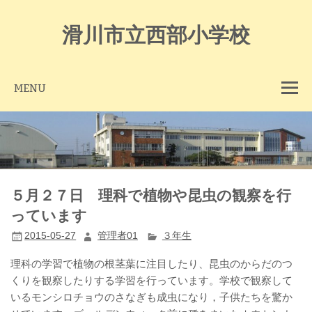
Skip
to
content
滑川市立西部小学校
MENU
５月２７日 理科で植物や昆虫の観察を行
っています
2015-05-27
管理者01
３年生
理科の学習で植物の根茎葉に注目したり、昆虫のからだのつ
くりを観察したりする学習を行っています。学校で観察して
いるモンシロチョウのさなぎも成虫になり，子供たちを驚か