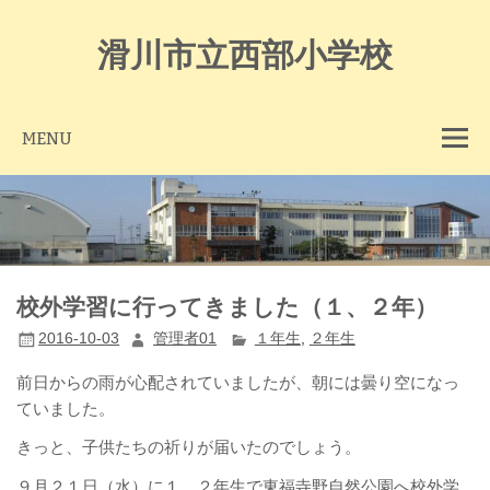
Skip
to
content
滑川市立西部小学校
MENU
校外学習に行ってきました（１、２年）
2016-10-03
管理者01
１年生
,
２年生
前日からの雨が心配されていましたが、朝には曇り空になっ
ていました。
きっと、子供たちの祈りが届いたのでしょう。
９月２１日（水）に１、２年生で東福寺野自然公園へ校外学