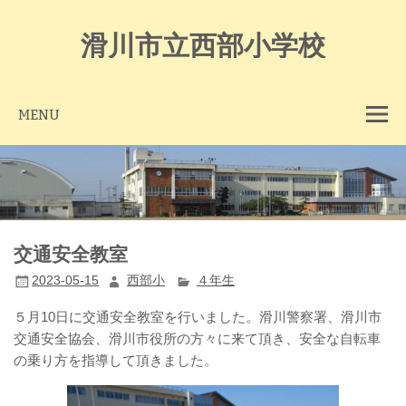
Skip
to
content
滑川市立西部小学校
MENU
交通安全教室
2023-05-15
西部小
４年生
５月10日に交通安全教室を行いました。滑川警察署、滑川市
交通安全協会、滑川市役所の方々に来て頂き、安全な自転車
の乗り方を指導して頂きました。