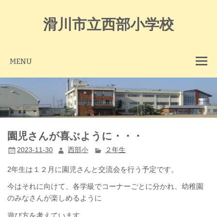
Skip
to
content
滑川市立西部小学校
MENU
園児さんが喜ぶように・・・
2023-11-30
西部小
２年生
2年生は１２月に園児さんと交流会を行う予定です。
今はそれに向けて、各学級でコーナーごとに分かれ、幼稚園
のみなさんが楽しめるように
遊び方を考えています。