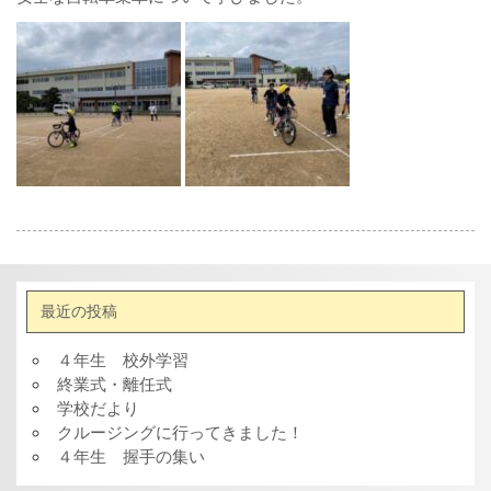
最近の投稿
４年生 校外学習
終業式・離任式
学校だより
クルージングに行ってきました！
４年生 握手の集い