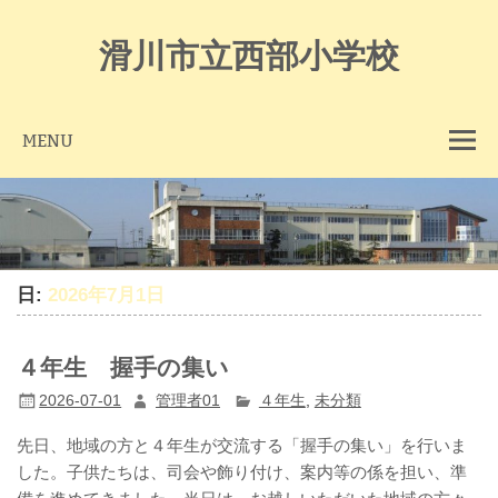
Skip
to
content
滑川市立西部小学校
MENU
日:
2026年7月1日
４年生 握手の集い
2026-07-01
管理者01
４年生
,
未分類
先日、地域の方と４年生が交流する「握手の集い」を行いま
した。子供たちは、司会や飾り付け、案内等の係を担い、準